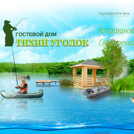
перезвоните мне
Астраханск
Селитренное