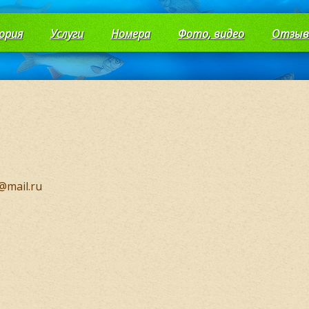
ория
Услуги
Номера
Фото, видео
Отзы
@mail.ru