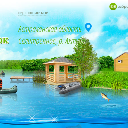
забр
перезвоните мне
Астраханская область
Селитренное, р. Ахтуба