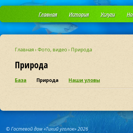
Главная
История
Услуги
Но
Главная
›
Фото, видео
›
Природа
Природа
База
Природа
Наши уловы
© Гостевой дом «Тихий уголок» 2026