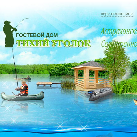
перезвоните мне
Астраханск
Селитренное