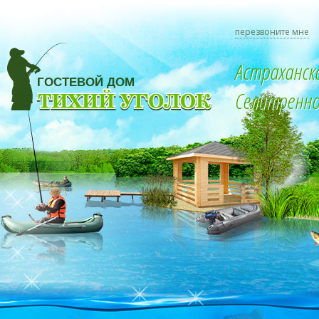
перезвоните мне
Астраханск
Селитренное