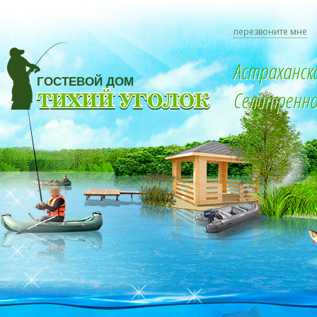
перезвоните мне
Астраханск
Селитренное