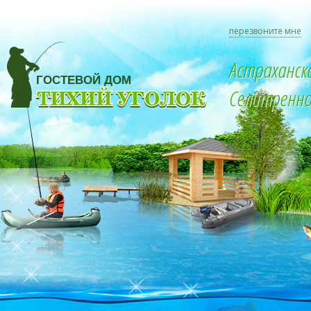
перезвоните мне
Астраханск
Селитренное