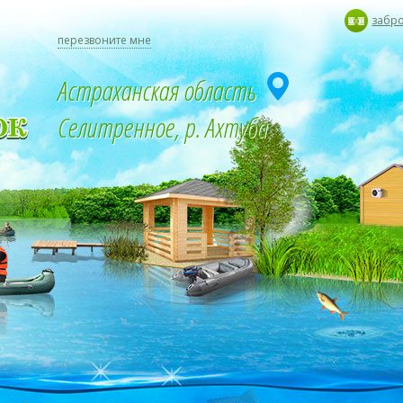
забр
перезвоните мне
Астраханская область
Селитренное, р. Ахтуба