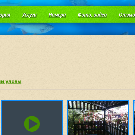
ория
Услуги
Номера
Фото, видео
Отзы
и уловы