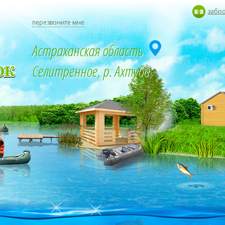
забр
перезвоните мне
Астраханская область
Селитренное, р. Ахтуба