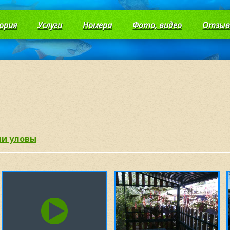
ория
Услуги
Номера
Фото, видео
Отзы
и уловы