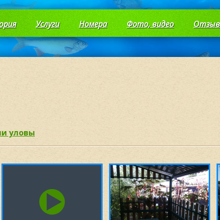
ория
Услуги
Номера
Фото, видео
Отзы
и уловы