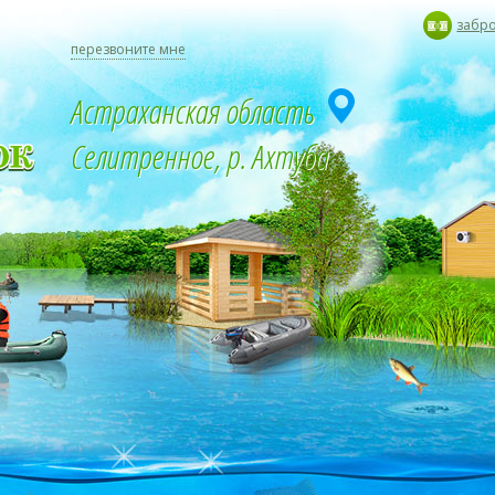
забр
перезвоните мне
Астраханская область
Селитренное, р. Ахтуба