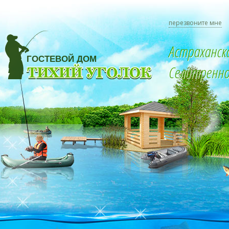
перезвоните мне
Астраханск
Селитренное