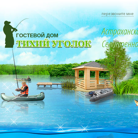
перезвоните мне
Астраханск
Селитренное