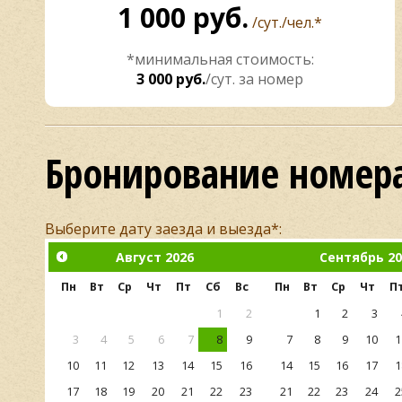
1 000 руб.
/сут./чел.*
*минимальная стоимость:
3 000 руб.
/сут. за номер
Бронирование номера
Выберите дату заезда и выезда*:
Август
2026
Сентябрь
2
Пн
Вт
Ср
Чт
Пт
Сб
Вс
Пн
Вт
Ср
Чт
П
1
2
1
2
3
3
4
5
6
7
8
9
7
8
9
10
1
10
11
12
13
14
15
16
14
15
16
17
1
17
18
19
20
21
22
23
21
22
23
24
2