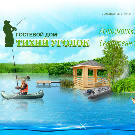
перезвоните мне
Астраханск
Селитренное