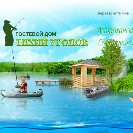
перезвоните мне
Астраханск
Селитренное